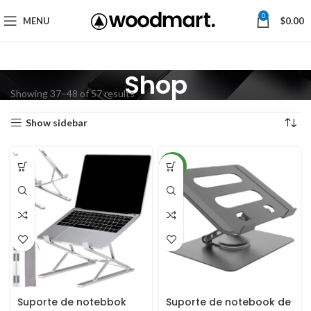
0
MENU
$
0.00
Shop
Showing 37–48 of 57 results
Show sidebar
NEW
Suporte de notebbok
Suporte de notebook de