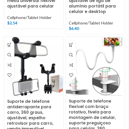
mesa universal flexível
ajustável de liga de
ajustável para celular
alumínio portátil para
celular e desktop
Cellphone/Tablet Holder
$
2.54
Cellphone/Tablet Holder
$
6.40
Suporte de telefone
Suporte de telefone
flexível com braço
antiderrapante para
rotativo, fivela para
carro, 360 graus,
montagem de celular,
ajustável, espelho
suporte preguiçoso
retrovisor para carro,
para celular, 360
venda imperdível